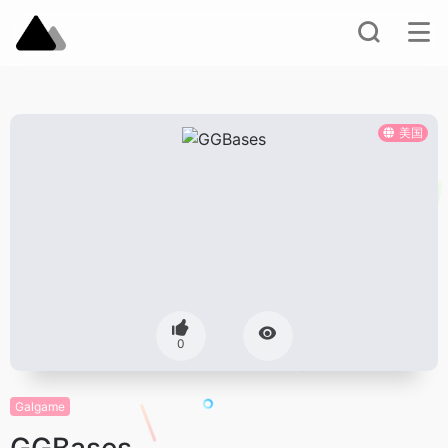
美国
0
Galgame
GGBases