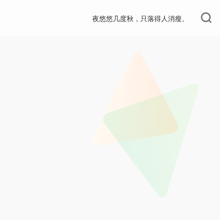
夜悠悠几度秋，只落得人消瘦。