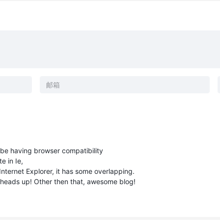
t be having browser compatibility
e in Ie,
Internet Explorer, it has some overlapping.
k heads up! Other then that, awesome blog!