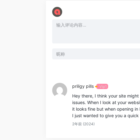
priligy pills
Vip1
Hey there, I think your site migh
issues. When I look at your websit
it looks fine but when opening in 
I just wanted to give you a quic
2年前 (2024)