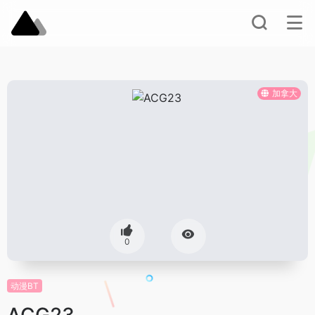
加拿大
0
动漫BT
ACG23