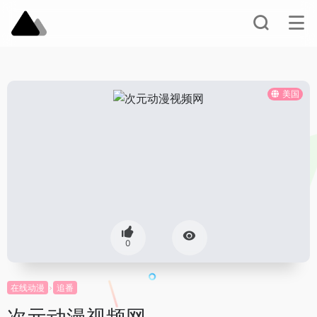
美国
0
在线动漫
追番
次元动漫视频网