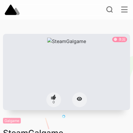
美国
0
Galgame
SteamGalgame